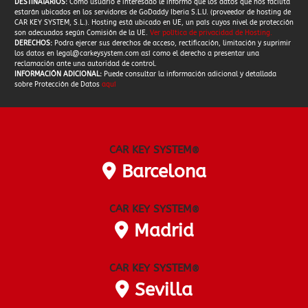
DESTINATARIOS:
Como usuario e interesado le informo que los datos que nos facilita
estarán ubicados en los servidores de GoDaddy Iberia S.L.U. (proveedor de hosting de
CAR KEY SYSTEM, S.L.). Hosting está ubicado en UE, un país cuyos nivel de protección
son adecuados según Comisión de la UE.
Ver política de privacidad de Hosting
.
DERECHOS:
Podra ejercer sus derechos de acceso, rectificación, limitación y suprimir
los datos en
legal@carkeysystem.com
así como el derecho a presentar una
reclamación ante una autoridad de control.
INFORMACIÓN ADICIONAL:
Puede consultar la información adicional y detallada
sobre Protección de Datos
aquí
CAR KEY SYSTEM
®
Barcelona
CAR KEY SYSTEM
®
Madrid
CAR KEY SYSTEM
®
Sevilla