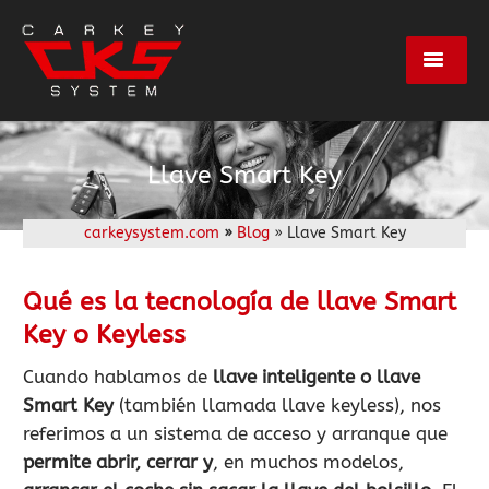
Servicios
Llave Smart Key
Marcas
carkeysystem.com
»
Blog
» Llave Smart Key
Centros
Qué es la tecnología de llave Smart
Key o Keyless
Empresa
Cuando hablamos de
llave inteligente o llave
Smart Key
(también llamada llave keyless), nos
Contacto
referimos a un sistema de acceso y arranque que
permite
abrir, cerrar y
, en muchos modelos,