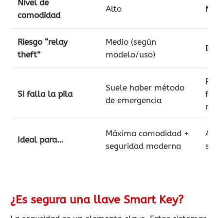
Nivel de
Alto
Me
comodidad
Riesgo “relay
Medio (según
Ba
theft”
modelo/uso)
Pie
Suele haber método
Si falla la pila
fun
de emergencia
ma
Máxima comodidad +
Ac
Ideal para…
seguridad moderna
sin
¿Es segura una llave Smart Key?