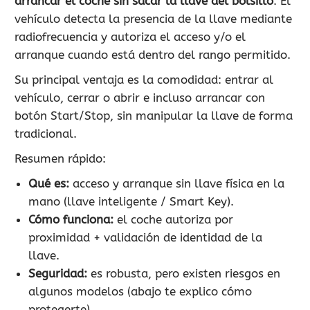
arrancar el coche sin sacar la llave del bolsillo
. El
900 802 604
vehículo detecta la presencia de la llave mediante
LLAMA GRATIS
radiofrecuencia y autoriza el acceso y/o el
arranque cuando está dentro del rango permitido.
Su principal ventaja es la comodidad: entrar al
vehículo, cerrar o abrir e incluso arrancar con
botón Start/Stop, sin manipular la llave de forma
tradicional.
Resumen rápido:
Qué es:
acceso y arranque sin llave física en la
mano (llave inteligente / Smart Key).
Cómo funciona:
el coche autoriza por
proximidad + validación de identidad de la
llave.
Seguridad:
es robusta, pero existen riesgos en
algunos modelos (abajo te explico cómo
protegerte).