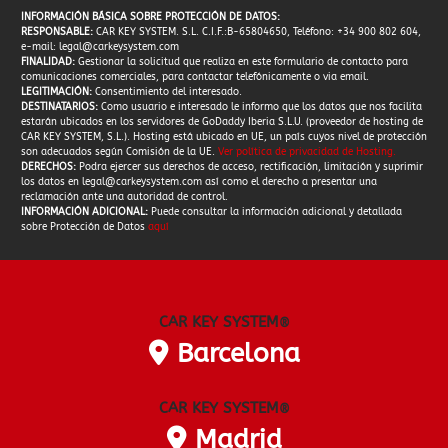
INFORMACIÓN BÁSICA SOBRE PROTECCIÓN DE DATOS:
RESPONSABLE:
CAR KEY SYSTEM. S.L. C.I.F.:B-65804650, Teléfono: +34 900 802 604,
e-mail:
legal@carkeysystem.com
FINALIDAD:
Gestionar la solicitud que realiza en este formulario de contacto para
comunicaciones comerciales, para contactar telefónicamente o via email.
LEGITIMACIÓN:
Consentimiento del interesado.
DESTINATARIOS:
Como usuario e interesado le informo que los datos que nos facilita
estarán ubicados en los servidores de GoDaddy Iberia S.L.U. (proveedor de hosting de
CAR KEY SYSTEM, S.L.). Hosting está ubicado en UE, un país cuyos nivel de protección
son adecuados según Comisión de la UE.
Ver política de privacidad de Hosting
.
DERECHOS:
Podra ejercer sus derechos de acceso, rectificación, limitación y suprimir
los datos en
legal@carkeysystem.com
así como el derecho a presentar una
reclamación ante una autoridad de control.
INFORMACIÓN ADICIONAL:
Puede consultar la información adicional y detallada
sobre Protección de Datos
aquí
CAR KEY SYSTEM
®
Barcelona
CAR KEY SYSTEM
®
Madrid