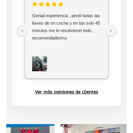
hace 3
Genial experiencia , perdí todas las
Pedí c
llaves de mi coche y en tan solo 45
súper 
minutos me lo resolvieron todo ,
una ho
recomendadisimo
acaba
nota l
falta 
sitios
Recom
100x1
Muy co
Ver más opiniones de clientes
realiz