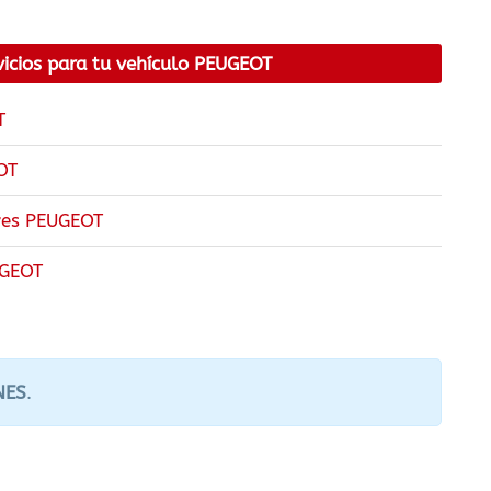
vicios para tu vehículo PEUGEOT
T
OT
ves PEUGEOT
UGEOT
NES
.