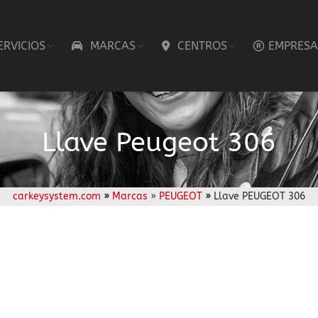
ERVICIOS
MARCAS
CENTROS
EMPRESA
Llave Peugeot 306
carkeysystem.com
»
Marcas
»
PEUGEOT
»
Llave PEUGEOT 306