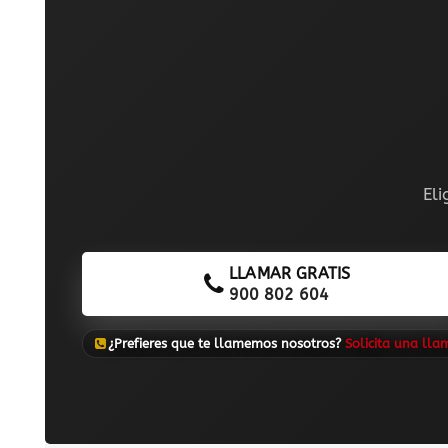
Eli
LLAMAR GRATIS
900 802 604
¿Prefieres que te llamemos nosotros?
Solicita una ll