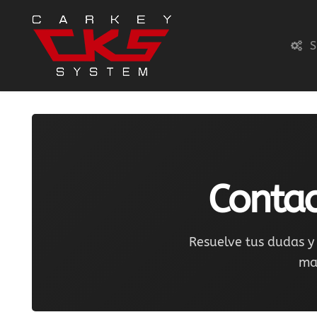
S
Conta
Resuelve tus dudas y 
man