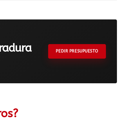
rradura
PEDIR PRESUPUESTO
ros?