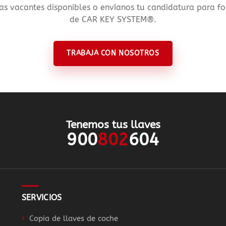
as vacantes disponibles o envíanos tu candidatura para f
de CAR KEY SYSTEM®.
TRABAJA CON NOSOTROS
Tenemos tus llaves
900
802
604
SERVICIOS
Copia de llaves de coche