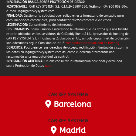
INFORMACIÓN BÁSICA SOBRE PROTECCIÓN DE DATOS:
RESPONSABLE:
CAR KEY SYSTEM. S.L. C.I.F.:B-65804650, Teléfono: +34 900 802 604,
e-mail:
legal@carkeysystem.com
FINALIDAD:
Gestionar la solicitud que realiza en este formulario de contacto para
comunicaciones comerciales, para contactar telefónicamente o via email.
LEGITIMACIÓN:
Consentimiento del interesado.
DESTINATARIOS:
Como usuario e interesado le informo que los datos que nos facilita
estarán ubicados en los servidores de GoDaddy Iberia S.L.U. (proveedor de hosting de
CAR KEY SYSTEM, S.L.). Hosting está ubicado en UE, un país cuyos nivel de protección
son adecuados según Comisión de la UE.
Ver política de privacidad de Hosting
.
DERECHOS:
Podra ejercer sus derechos de acceso, rectificación, limitación y suprimir
los datos en
legal@carkeysystem.com
así como el derecho a presentar una
reclamación ante una autoridad de control.
INFORMACIÓN ADICIONAL:
Puede consultar la información adicional y detallada
sobre Protección de Datos
aquí
CAR KEY SYSTEM
®
Barcelona
CAR KEY SYSTEM
®
Madrid