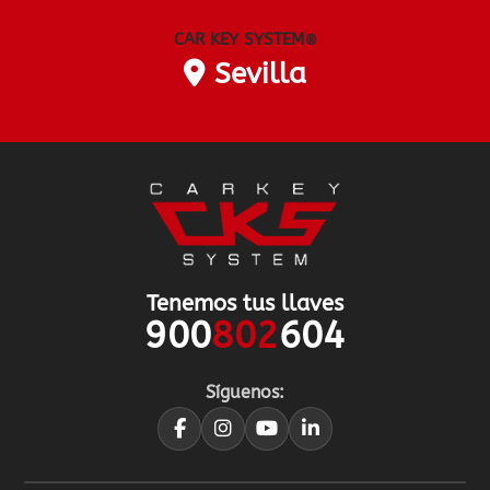
CAR KEY SYSTEM
®
Sevilla
Tenemos tus llaves
900
802
604
Síguenos: