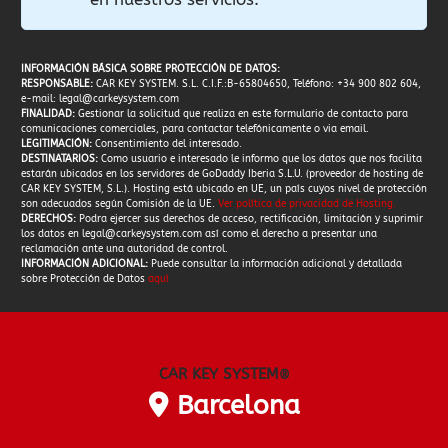
INFORMACIÓN BÁSICA SOBRE PROTECCIÓN DE DATOS:
RESPONSABLE:
CAR KEY SYSTEM. S.L. C.I.F.:B-65804650, Teléfono: +34 900 802 604,
e-mail:
legal@carkeysystem.com
FINALIDAD:
Gestionar la solicitud que realiza en este formulario de contacto para
comunicaciones comerciales, para contactar telefónicamente o via email.
LEGITIMACIÓN:
Consentimiento del interesado.
DESTINATARIOS:
Como usuario e interesado le informo que los datos que nos facilita
estarán ubicados en los servidores de GoDaddy Iberia S.L.U. (proveedor de hosting de
CAR KEY SYSTEM, S.L.). Hosting está ubicado en UE, un país cuyos nivel de protección
son adecuados según Comisión de la UE.
Ver política de privacidad de Hosting
.
DERECHOS:
Podra ejercer sus derechos de acceso, rectificación, limitación y suprimir
los datos en
legal@carkeysystem.com
así como el derecho a presentar una
reclamación ante una autoridad de control.
INFORMACIÓN ADICIONAL:
Puede consultar la información adicional y detallada
sobre Protección de Datos
aquí
CAR KEY SYSTEM
®
Barcelona