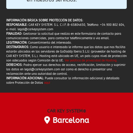
INFORMACIÓN BÁSICA SOBRE PROTECCIÓN DE DATOS:
RESPONSABLE:
CAR KEY SYSTEM. S.L. C.I.F.:B-65804650, Teléfono: +34 900 802 604,
e-mail:
legal@carkeysystem.com
FINALIDAD:
Gestionar la solicitud que realiza en este formulario de contacto para
comunicaciones comerciales, para contactar telefónicamente o via email.
LEGITIMACIÓN:
Consentimiento del interesado.
DESTINATARIOS:
Como usuario e interesado le informo que los datos que nos facilita
estarán ubicados en los servidores de GoDaddy Iberia S.L.U. (proveedor de hosting de
CAR KEY SYSTEM, S.L.). Hosting está ubicado en UE, un país cuyos nivel de protección
son adecuados según Comisión de la UE.
Ver política de privacidad de Hosting
.
DERECHOS:
Podra ejercer sus derechos de acceso, rectificación, limitación y suprimir
los datos en
legal@carkeysystem.com
así como el derecho a presentar una
reclamación ante una autoridad de control.
INFORMACIÓN ADICIONAL:
Puede consultar la información adicional y detallada
sobre Protección de Datos
aquí
CAR KEY SYSTEM
®
Barcelona