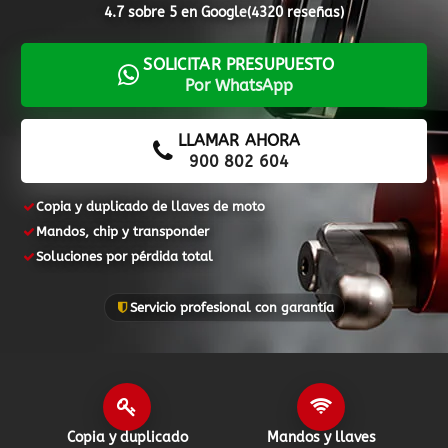
4.7 sobre 5 en Google
(4320 reseñas)
900 802 604
LLAMA GRATIS
SOLICITAR PRESUPUESTO
Por WhatsApp
LLAMAR AHORA
900 802 604
Copia y duplicado de llaves de moto
Mandos, chip y transponder
Soluciones por pérdida total
Servicio profesional con garantía
Copia y duplicado
Mandos y llaves