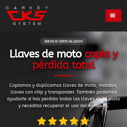
Servicios
SERVICIO ESPECIALIZADO
Llaves de moto
copia y
Marcas
pérdida total
Centros
Copiamos y duplicamos llaves de moto, mandos,
Empresa
llaves con chip y transponder. También podemos
ayudarte si has perdido todas las llaves de la moto
y necesitas recuperar el uso del vehículo.
Contacto