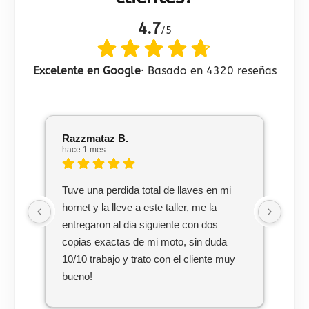
4.7
/5
Excelente en Google
· Basado en 4320 reseñas
Razzmataz B.
Mar
hace 1 mes
hac
Tuve una perdida total de llaves en mi
Uno
hornet y la lleve a este taller, me la
ser
entregaron al dia siguiente con dos
con
copias exactas de mi moto, sin duda
en 
10/10 trabajo y trato con el cliente muy
hec
bueno!