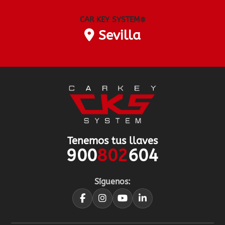
CAR KEY SYSTEM
®
Sevilla
Tenemos tus llaves
900
802
604
Síguenos: