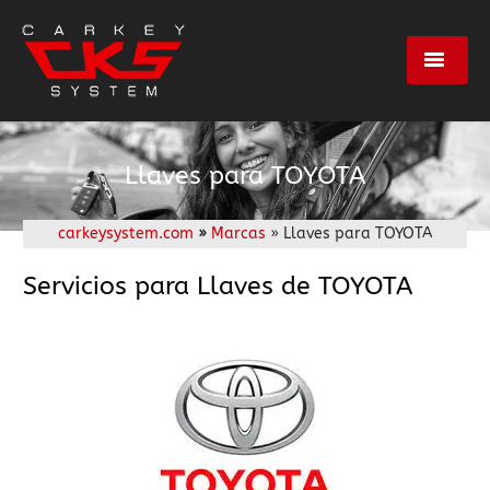
Servicios
Llaves para TOYOTA
Marcas
carkeysystem.com
»
Marcas
» Llaves para TOYOTA
Centros
Servicios para Llaves de TOYOTA
Empresa
Contacto