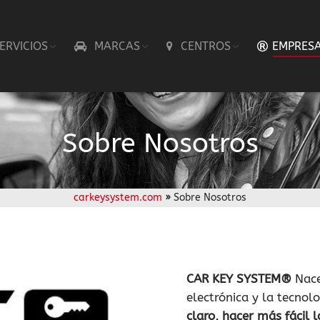
ERVICIOS
MARCAS
CENTROS
EMPRES
Sobre Nosotros
carkeysystem.com
»
Sobre Nosotros
CAR KEY SYSTEM®
Nace
electrónica y la tecnol
claro, hacer más fácil 