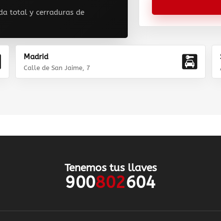
da total y cerraduras de
Madrid
Calle de San Jaime, 7
Tenemos tus llaves
900
802
604