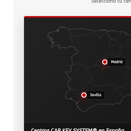
Selecciona tu cen
Madrid
Sevilla
Centros CAR KEY SYSTEM® en España