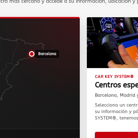
tro más cercano y accede a su información, ubicación y p
Barcelona
CAR KEY SYSTEM®
Centros espe
Barcelona, Madrid y
Selecciona un centr
su información y p
SYSTEM®, tenemos 