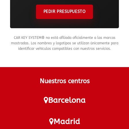
PEDIR PRESUPUESTO
CAR KEY SYSTEM® no está afiliada oficialmente a las marcas
mostradas. Los nombres y logotipos se utilizan únicamente para
identificar vehículos compatibles con nuestros servicios.
Nuestros centros
Barcelona
Madrid