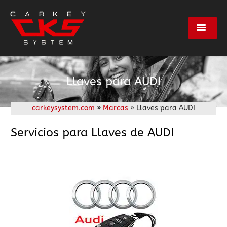
Servicios
Llaves para AUDI
Marcas
carkeysystem.com
»
Marcas
» Llaves para AUDI
Centros
Servicios para Llaves de AUDI
Empresa
Contacto