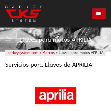
Servicios
Llaves para motos APRILIA
Marcas
carkeysystem.com
»
Marcas
» Llaves para motos APRILIA
Centros
Servicios para Llaves de APRILIA
Empresa
Contacto