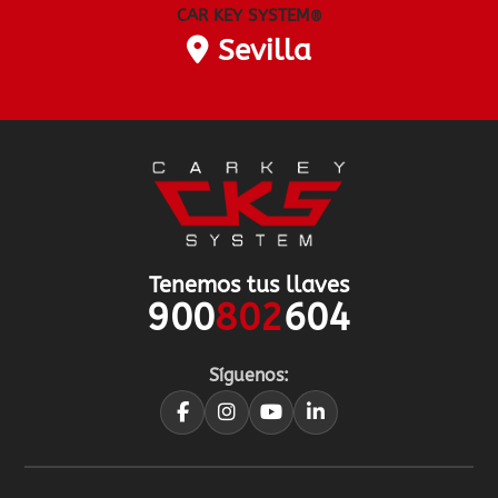
CAR KEY SYSTEM
®
Sevilla
Tenemos tus llaves
900
802
604
Síguenos: