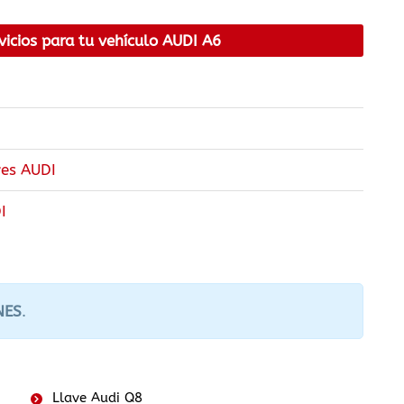
vicios para tu vehículo AUDI A6
ves AUDI
I
NES
.
Llave Audi Q8