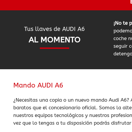
¡No te 
Tus llaves de AUDI A6
podemos
AL MOMENTO
coche n
seguir c
detenga
Mando AUDI A6
¿Necesitas una copia o un nuevo mando Audi A6? 
baratos que el concesionario oficial. Somos la alt
nuestros equipos tecnológicos y nuestros profesio
vez que lo tengas a tu disposición podrás disfrut