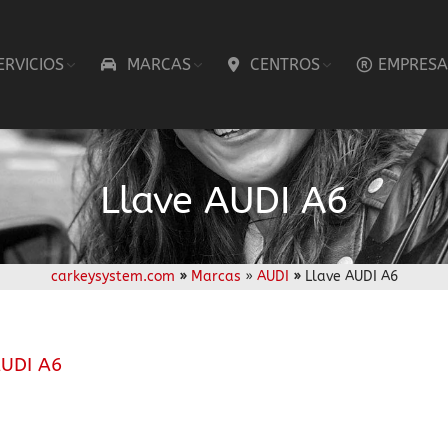
ERVICIOS
MARCAS
CENTROS
EMPRESA
Llave AUDI A6
carkeysystem.com
»
Marcas
»
AUDI
»
Llave AUDI A6
AUDI A6