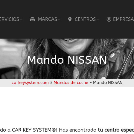
ERVICIOS
MARCAS
CENTROS
EMPRESA
Mando NISSAN
carkeysystem.com
»
Mandos de coche
» Mando NISSAN
ido a CAR KEY SYSTEM®! Has encontrado
tu centro espe