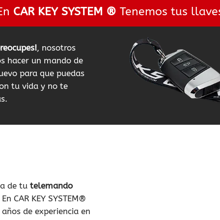
En
CAR KEY SYSTEM ®
Tenemos tus llave
preocupes!
, nosotros
s hacer un mando de
uevo para que puedas
on tu vida y no te
s.
ia de tu
telemando
En CAR KEY SYSTEM®
 años de experiencia en