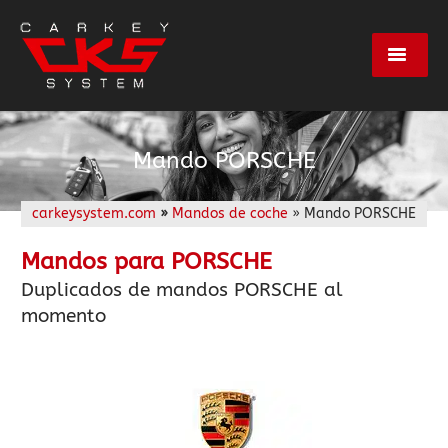
Servicios
Mando PORSCHE
Marcas
carkeysystem.com
»
Mandos de coche
» Mando PORSCHE
Centros
Mandos para PORSCHE
Duplicados de mandos PORSCHE al
momento
Empresa
Contacto