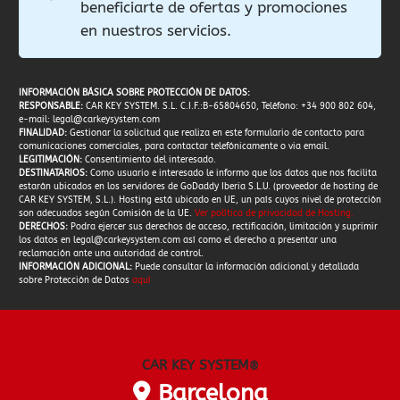
beneficiarte de ofertas y promociones
en nuestros servicios.
INFORMACIÓN BÁSICA SOBRE PROTECCIÓN DE DATOS:
RESPONSABLE:
CAR KEY SYSTEM. S.L. C.I.F.:B-65804650, Teléfono: +34 900 802 604,
e-mail:
legal@carkeysystem.com
FINALIDAD:
Gestionar la solicitud que realiza en este formulario de contacto para
comunicaciones comerciales, para contactar telefónicamente o via email.
LEGITIMACIÓN:
Consentimiento del interesado.
DESTINATARIOS:
Como usuario e interesado le informo que los datos que nos facilita
estarán ubicados en los servidores de GoDaddy Iberia S.L.U. (proveedor de hosting de
CAR KEY SYSTEM, S.L.). Hosting está ubicado en UE, un país cuyos nivel de protección
son adecuados según Comisión de la UE.
Ver política de privacidad de Hosting
.
DERECHOS:
Podra ejercer sus derechos de acceso, rectificación, limitación y suprimir
los datos en
legal@carkeysystem.com
así como el derecho a presentar una
reclamación ante una autoridad de control.
INFORMACIÓN ADICIONAL:
Puede consultar la información adicional y detallada
sobre Protección de Datos
aquí
CAR KEY SYSTEM
®
Barcelona