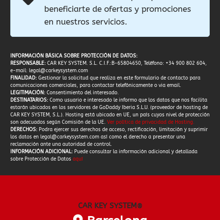
beneficiarte de ofertas y promociones
en nuestros servicios.
INFORMACIÓN BÁSICA SOBRE PROTECCIÓN DE DATOS:
RESPONSABLE:
CAR KEY SYSTEM. S.L. C.I.F.:B-65804650, Teléfono: +34 900 802 604,
e-mail:
legal@carkeysystem.com
FINALIDAD:
Gestionar la solicitud que realiza en este formulario de contacto para
comunicaciones comerciales, para contactar telefónicamente o via email.
LEGITIMACIÓN:
Consentimiento del interesado.
DESTINATARIOS:
Como usuario e interesado le informo que los datos que nos facilita
estarán ubicados en los servidores de GoDaddy Iberia S.L.U. (proveedor de hosting de
CAR KEY SYSTEM, S.L.). Hosting está ubicado en UE, un país cuyos nivel de protección
son adecuados según Comisión de la UE.
Ver política de privacidad de Hosting
.
DERECHOS:
Podra ejercer sus derechos de acceso, rectificación, limitación y suprimir
los datos en
legal@carkeysystem.com
así como el derecho a presentar una
reclamación ante una autoridad de control.
INFORMACIÓN ADICIONAL:
Puede consultar la información adicional y detallada
sobre Protección de Datos
aquí
CAR KEY SYSTEM
®