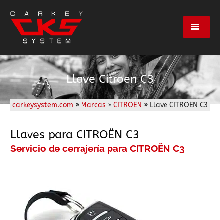
Servicios
Llave Citroen C3
Marcas
carkeysystem.com
»
Marcas
»
CITROËN
»
Llave CITROËN C3
Centros
Llaves para CITROËN C3
Servicio de cerrajería para CITROËN C3
Empresa
Contacto