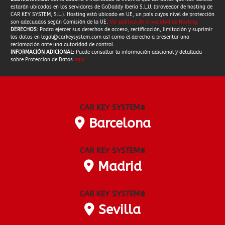
estarán ubicados en los servidores de GoDaddy Iberia S.L.U. (proveedor de hosting de
CAR KEY SYSTEM, S.L.). Hosting está ubicado en UE, un país cuyos nivel de protección
son adecuados según Comisión de la UE.
Ver política de privacidad de Hosting
.
DERECHOS:
Podra ejercer sus derechos de acceso, rectificación, limitación y suprimir
los datos en
legal@carkeysystem.com
así como el derecho a presentar una
reclamación ante una autoridad de control.
INFORMACIÓN ADICIONAL:
Puede consultar la información adicional y detallada
sobre Protección de Datos
aquí
CAR KEY SYSTEM
®
Barcelona
CAR KEY SYSTEM
®
Madrid
CAR KEY SYSTEM
®
Sevilla