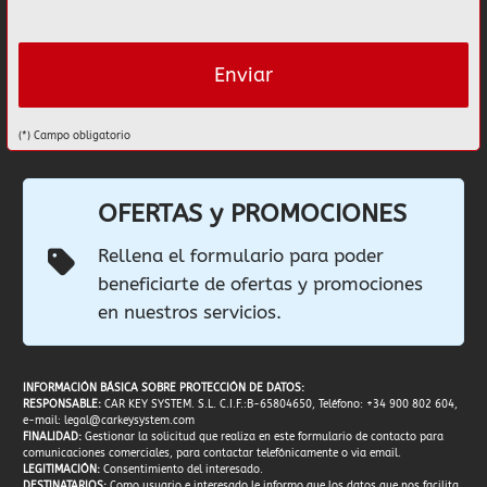
(*) Campo obligatorio
OFERTAS y PROMOCIONES
Rellena el formulario para poder
beneficiarte de ofertas y promociones
en nuestros servicios.
INFORMACIÓN BÁSICA SOBRE PROTECCIÓN DE DATOS:
RESPONSABLE:
CAR KEY SYSTEM. S.L. C.I.F.:B-65804650, Teléfono: +34 900 802 604,
e-mail:
legal@carkeysystem.com
FINALIDAD:
Gestionar la solicitud que realiza en este formulario de contacto para
comunicaciones comerciales, para contactar telefónicamente o via email.
LEGITIMACIÓN:
Consentimiento del interesado.
DESTINATARIOS:
Como usuario e interesado le informo que los datos que nos facilita