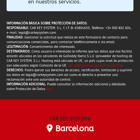
en nuestros servicios.
INFORMACIÓN BÁSICA SOBRE PROTECCIÓN DE DATOS:
RESPONSABLE:
CAR KEY SYSTEM. S.L. C.I.F.:B-65804650, Teléfono: +34 900 802 604,
e-mail:
legal@carkeysystem.com
FINALIDAD:
Gestionar la solicitud que realiza en este formulario de contacto para
comunicaciones comerciales, para contactar telefónicamente o via email.
LEGITIMACIÓN:
Consentimiento del interesado.
DESTINATARIOS:
Como usuario e interesado le informo que los datos que nos facilita
estarán ubicados en los servidores de GoDaddy Iberia S.L.U. (proveedor de hosting de
CAR KEY SYSTEM, S.L.). Hosting está ubicado en UE, un país cuyos nivel de protección
son adecuados según Comisión de la UE.
Ver política de privacidad de Hosting
.
DERECHOS:
Podra ejercer sus derechos de acceso, rectificación, limitación y suprimir
los datos en
legal@carkeysystem.com
así como el derecho a presentar una
reclamación ante una autoridad de control.
INFORMACIÓN ADICIONAL:
Puede consultar la información adicional y detallada
sobre Protección de Datos
aquí
CAR KEY SYSTEM
®
Barcelona