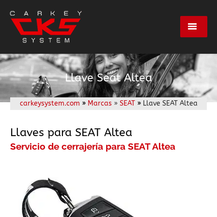
Servicios
Llave Seat Altea
Marcas
carkeysystem.com
»
Marcas
»
SEAT
»
Llave SEAT Altea
Centros
Llaves para SEAT Altea
Servicio de cerrajería para SEAT Altea
Empresa
Contacto