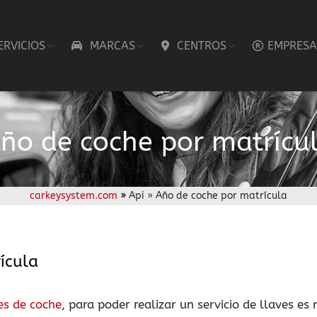
ERVICIOS
MARCAS
CENTROS
EMPRESA
ño de coche por matrícu
carkeysystem.com
»
Api » Año de coche por matrícula
ícula
ves de coche
, para poder realizar un servicio de llaves es