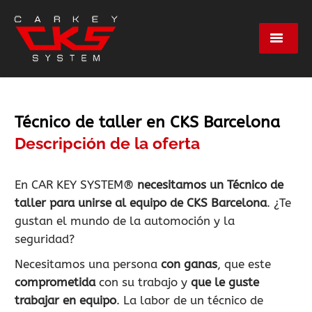
Servicios
Técnico de taller en CKS Barcelona
Marcas
Descripción de la oferta
Centros
En CAR KEY SYSTEM®
necesitamos un Técnico de
taller para unirse al equipo de CKS Barcelona
. ¿Te
gustan el mundo de la automoción y la
Empresa
seguridad?
Necesitamos una persona
con ganas
, que este
Contacto
comprometida
con su trabajo y
que le guste
trabajar en equipo
. La labor de un técnico de