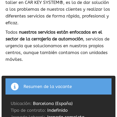
taller en CAR KEY SYSTEM®, es la de dar solución
900 802 604
a los problemas de nuestros clientes y realizar los
LLAMA GRATIS
diferentes servicios de forma rápida, profesional y
eficaz.
Todos
nuestros servicios están enfocados en el
sector de la cerrajería de automoción
, servicios de
urgencia que solucionamos en nuestros propios
centros, aunque también contamos con unidades
móviles.
Resumen de la vacante
Ubicación:
Barcelona (España)
Tipo de contrato:
Indefinido