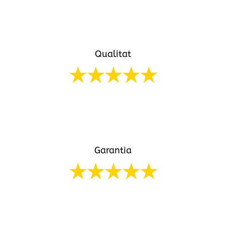
Realitzem tots els nostres serveis per SEAT en
temps rècord
Qualitat
Utilitzant la millor maquinaria podem oferir uns
serveis de qualitat
Garantia
Oferim una garantia total de tots els nostres
serveis