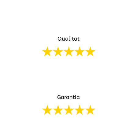
Realitzem tots els nostres serveis per FIAT en
temps rècord
Qualitat
Utilitzant la millor maquinaria podem oferir uns
serveis de qualitat
Garantia
Oferim una garantia total de tots els nostres
serveis