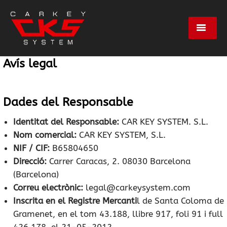
Serveis
Avís legal
Marques
Dades del Responsable
Identitat del Responsable:
CAR KEY SYSTEM. S.L.
CKS Barcelona
Nom comercial:
CAR KEY SYSTEM, S.L.
NIF / CIF:
B65804650
Direcció:
Carrer Caracas, 2. 08030 Barcelona
Contacte
(Barcelona)
Correu electrònic:
legal@carkeysystem.com
933 110 764
Inscrita en el Registre Mercanti
l de Santa Coloma de
Gramenet, en el tom 43.188, llibre 917, foli 91 i full
TRUCA ARA